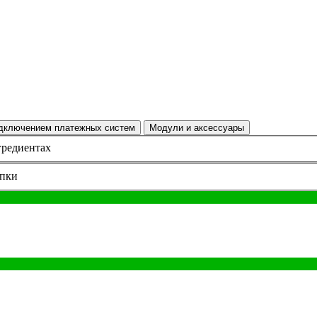
одключением платежных систем
Модули и аксессуары
гредиентах
пки