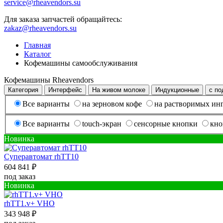
service@rheavendors.su
Для заказа запчастей обращайтесь:
zakaz@rheavendors.su
Главная
Каталог
Кофемашины самообслуживания
Кофемашины Rheavendors
Категория
Интерфейс
На живом молоке
Индукционные
с п
Все варианты
на зерновом кофе
на растворимых ин
Все варианты
touch-экран
сенсорные кнопки
кно
Новинка
Cуперавтомат rhTT10
604 841 ₽
под заказ
Новинка
rhTT1.v+ VHO
343 948 ₽