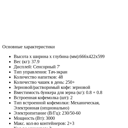
Основные характеристики
Высота х ширина х глубина (мм):
666х422х599
Вес (кг):
37.9
Дисплей:
Сенсорный 7'
Тип управления:
Тач-экран
Количество напитков:
48
Количество чашек в день:
250+
Зерновой/растворимый кофе:
зерновой
Вместимость бункера для зерна (кг):
0.8 + 0.8
Встроенная кофемолка (шт):
2
Тип встроенной кофемолки:
Механическая,
Электронная (опционально)
Электропитание (В/Гц):
230/50-60
Мощность (Вт):
3000
Макс. кол-во контейнеров:
2+3