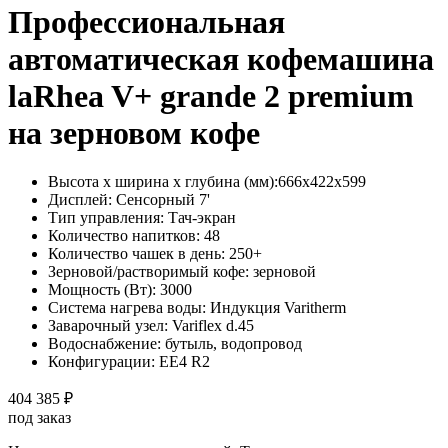
Профессиональная
автоматическая кофемашина
laRhea V+ grande 2 premium
на зерновом кофе
Высота х ширина х глубина (мм):
666х422х599
Дисплей:
Сенсорный 7'
Тип управления:
Тач-экран
Количество напитков:
48
Количество чашек в день:
250+
Зерновой/растворимый кофе:
зерновой
Мощность (Вт):
3000
Система нагрева воды:
Индукция Varitherm
Заварочный узел:
Variflex d.45
Водоснабжение:
бутыль, водопровод
Конфигурации:
EE4 R2
404 385 ₽
под заказ