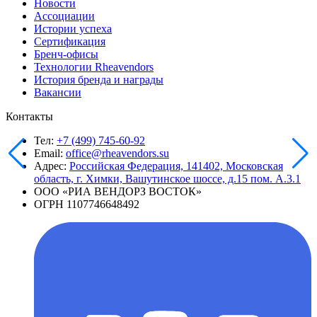
Новости
Ассоциации
Истории успеха
Сертификация
Бренч-офисы
Технологии Rheavendors
История бренда и награды
Вакансии
Контакты
Тел:
+7 (499) 745-60-92
Email:
office@rheavendors.su
Адрес:
Российская Федерация, 141402, Московская
область, г. Химки, Вашутинское шоссе, д.15 пом. А.3.1
ООО «РИА ВЕНДОРЗ ВОСТОК»
ОГРН 1107746648492