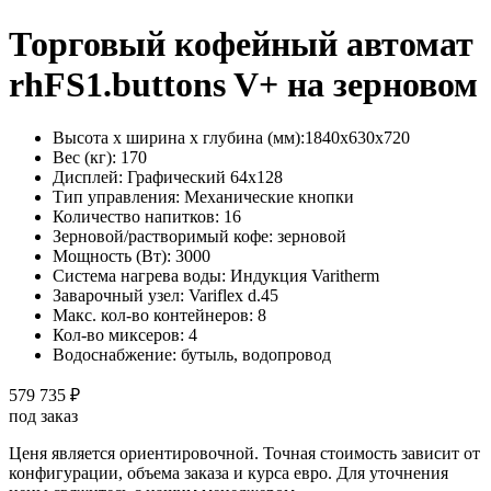
Торговый кофейный автомат
rhFS1.buttons V+ на зерновом
Высота х ширина х глубина (мм):
1840х630х720
Вес (кг):
170
Дисплей:
Графический 64х128
Тип управления:
Механические кнопки
Количество напитков:
16
Зерновой/растворимый кофе:
зерновой
Мощность (Вт):
3000
Система нагрева воды:
Индукция Varitherm
Заварочный узел:
Variflex d.45
Макс. кол-во контейнеров:
8
Кол-во миксеров:
4
Водоснабжение:
бутыль, водопровод
579 735 ₽
под заказ
Ценя является ориентировочной. Точная стоимость зависит от
конфигурации, объема заказа и курса евро. Для уточнения