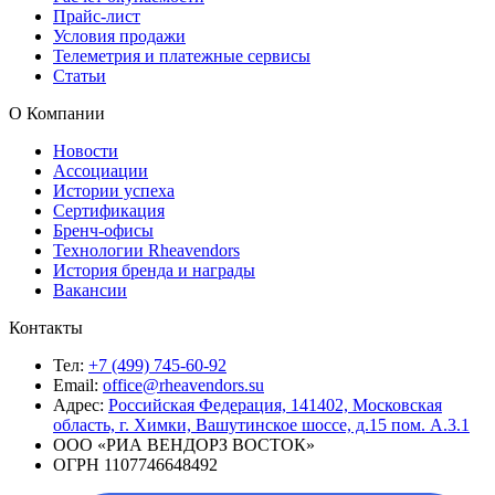
Прайс-лист
Условия продажи
Телеметрия и платежные сервисы
Статьи
О Компании
Новости
Ассоциации
Истории успеха
Сертификация
Бренч-офисы
Технологии Rheavendors
История бренда и награды
Вакансии
Контакты
Тел:
+7 (499) 745-60-92
Email:
office@rheavendors.su
Адрес:
Российская Федерация, 141402, Московская
область, г. Химки, Вашутинское шоссе, д.15 пом. А.3.1
ООО «РИА ВЕНДОРЗ ВОСТОК»
ОГРН 1107746648492