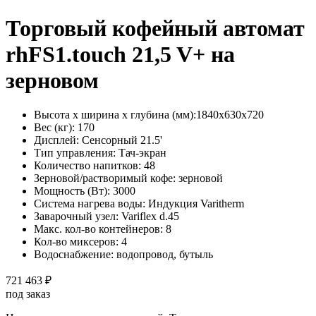
Торговый кофейный автомат
rhFS1.touch 21,5 V+ на
зерновом
Высота х ширина х глубина (мм):
1840х630х720
Вес (кг):
170
Дисплей:
Сенсорный 21.5'
Тип управления:
Тач-экран
Количество напитков:
48
Зерновой/растворимый кофе:
зерновой
Мощность (Вт):
3000
Система нагрева воды:
Индукция Varitherm
Заварочный узел:
Variflex d.45
Макс. кол-во контейнеров:
8
Кол-во миксеров:
4
Водоснабжение:
водопровод, бутыль
721 463 ₽
под заказ