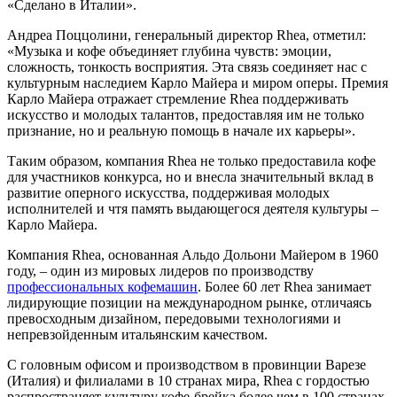
«Сделано в Италии».
Андреа Поццолини, генеральный директор Rhea, отметил:
«Музыка и кофе объединяет глубина чувств: эмоции,
сложность, тонкость восприятия. Эта связь соединяет нас с
культурным наследием Карло Майера и миром оперы. Премия
Карло Майера отражает стремление Rhea поддерживать
искусство и молодых талантов, предоставляя им не только
признание, но и реальную помощь в начале их карьеры».
Таким образом, компания Rhea не только предоставила кофе
для участников конкурса, но и внесла значительный вклад в
развитие оперного искусства, поддерживая молодых
исполнителей и чтя память выдающегося деятеля культуры –
Карло Майера.
Компания Rhea, основанная Альдо Дольони Майером в 1960
году, – один из мировых лидеров по производству
профессиональных кофемашин
. Более 60 лет Rhea занимает
лидирующие позиции на международном рынке, отличаясь
превосходным дизайном, передовыми технологиями и
непревзойденным итальянским качеством.
С головным офисом и производством в провинции Варезе
(Италия) и филиалами в 10 странах мира, Rhea с гордостью
распространяет культуру кофе-брейка более чем в 100 странах.